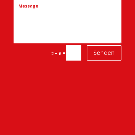
Senden
=
2 + 6